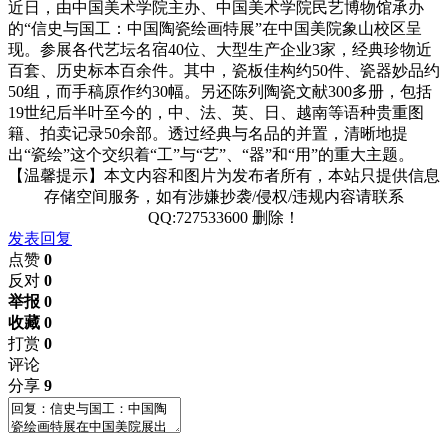
近日，由中国美术学院主办、中国美术学院民艺博物馆承办
的“信史与国工：中国陶瓷绘画特展”在中国美院象山校区呈
现。参展各代艺坛名宿40位、大型生产企业3家，经典珍物近
百套、历史标本百余件。其中，瓷板佳构约50件、瓷器妙品约
50组，而手稿原作约30幅。另还陈列陶瓷文献300多册，包括
19世纪后半叶至今的，中、法、英、日、越南等语种贵重图
籍、拍卖记录50余部。透过经典与名品的并置，清晰地提
出“瓷绘”这个交织着“工”与“艺”、“器”和“用”的重大主题。
【温馨提示】本文内容和图片为发布者所有，本站只提供信息
存储空间服务，如有涉嫌抄袭/侵权/违规内容请联系
QQ:727533600 删除！
发表回复
点赞
0
反对
0
举报 0
收藏 0
打赏
0
评论
分享
9