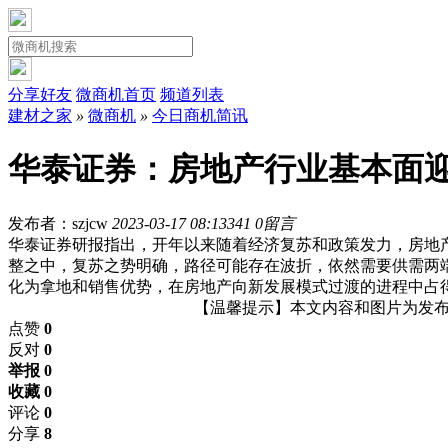
分享好友
微商机首页
频道列表
建材之家
»
微商机
»
今日商机简讯
华泰证券：房地产行业基本面
发布者：szjcw
2023-03-17 08:13
341
0留言
华泰证券研报指出，开年以来随着经济复苏和政策发力，房地
整之中，复苏之势明确，路径可能存在波折，依然需要供需两
化为拿地和销售优势，在房地产向新发展模式过渡的进程中占
【温馨提示】本文内容和图片为发布者
点赞
0
反对
0
举报 0
收藏 0
评论
0
分享
8