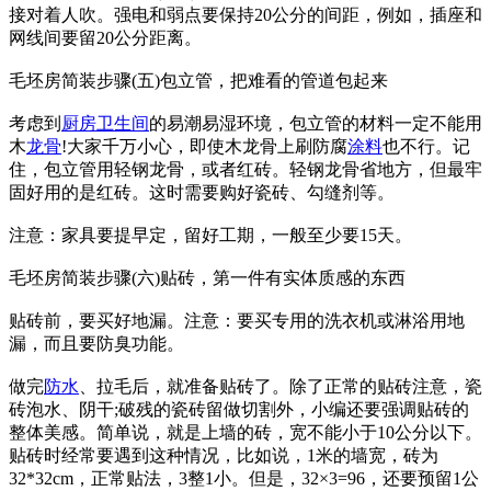
接对着人吹。强电和弱点要保持20公分的间距，例如，插座和
网线间要留20公分距离。
毛坯房简装步骤(五)包立管，把难看的管道包起来
考虑到
厨房
卫生间
的易潮易湿环境，包立管的材料一定不能用
木
龙骨
!大家千万小心，即使木龙骨上刷防腐
涂料
也不行。记
住，包立管用轻钢龙骨，或者红砖。轻钢龙骨省地方，但最牢
固好用的是红砖。这时需要购好瓷砖、勾缝剂等。
注意：家具要提早定，留好工期，一般至少要15天。
毛坯房简装步骤(六)贴砖，第一件有实体质感的东西
贴砖前，要买好地漏。注意：要买专用的洗衣机或淋浴用地
漏，而且要防臭功能。
做完
防水
、拉毛后，就准备贴砖了。除了正常的贴砖注意，瓷
砖泡水、阴干;破残的瓷砖留做切割外，小编还要强调贴砖的
整体美感。简单说，就是上墙的砖，宽不能小于10公分以下。
贴砖时经常要遇到这种情况，比如说，1米的墙宽，砖为
32*32cm，正常贴法，3整1小。但是，32×3=96，还要预留1公