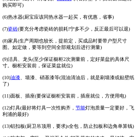
购买即可)
(6)热水器(厨宝应该同热水器一起买，有优惠，省事)
(7)
瓷砖
(要充分考虑瓷砖的损耗!宁多不少，反正最后可以退)
(8)家具(生产周期也较长，提前定，买成品时要带户型尺寸
图。如定做，要等到空间全部规划后进行测量)
(9)洁具、龙头(至少保证橱柜2次测量前，定好菜盆的具体尺
寸。橱柜安装前，保证菜盆就位)
(10)
油漆
、墙漆、硝基漆等(混油清油后，就是刷墙漆或贴壁纸
了)
(11)面板、插座(要保证橱柜安装前，插座就位，方便用电)
(12)灯具(最好将灯具一次性购齐，
节能
灯泡质量一定要好，飞
利浦的最好)
(13)铝扣板(厨卫吊顶用，要求js全包，防止扣板和边角单算钱)