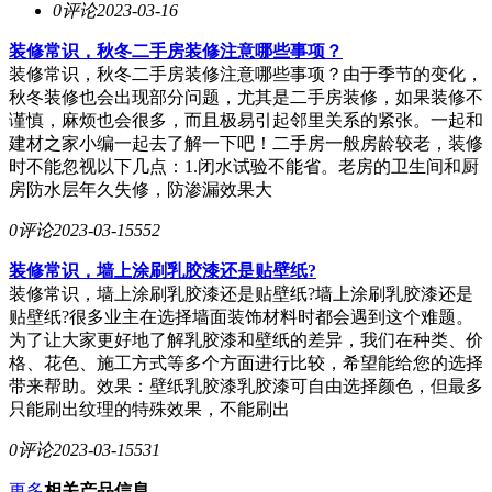
0评论
2023-03-16
装修常识，秋冬二手房装修注意哪些事项？
装修常识，秋冬二手房装修注意哪些事项？由于季节的变化，
秋冬装修也会出现部分问题，尤其是二手房装修，如果装修不
谨慎，麻烦也会很多，而且极易引起邻里关系的紧张。一起和
建材之家小编一起去了解一下吧！二手房一般房龄较老，装修
时不能忽视以下几点：1.闭水试验不能省。老房的卫生间和厨
房防水层年久失修，防渗漏效果大
0评论
2023-03-15
552
装修常识，墙上涂刷乳胶漆还是贴壁纸?
装修常识，墙上涂刷乳胶漆还是贴壁纸?墙上涂刷乳胶漆还是
贴壁纸?很多业主在选择墙面装饰材料时都会遇到这个难题。
为了让大家更好地了解乳胶漆和壁纸的差异，我们在种类、价
格、花色、施工方式等多个方面进行比较，希望能给您的选择
带来帮助。效果：壁纸乳胶漆乳胶漆可自由选择颜色，但最多
只能刷出纹理的特殊效果，不能刷出
0评论
2023-03-15
531
更多
相关产品信息