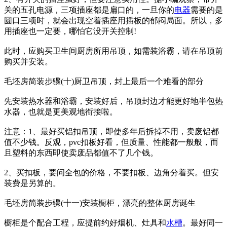
关的五孔电源，三项插座都是扁口的，一旦你的
电器
需要的是
圆口三项时，就会出现空着插座用插板的郁闷局面。所以，多
用插座也一定要，哪怕它没开关控制!
此时，应购买卫生间厨房所用吊顶，如需装浴霸，请在吊顶前
购买并安装。
毛坯房简装步骤(十)厨卫吊顶，封上最后一个难看的部分
先安装热水器和浴霸，安装好后，吊顶封边才能更好地半包热
水器，也就是更美观地衔接啦。
注意：1、最好买铝扣吊顶，即使多年后拆掉不用，卖废铝都
值不少钱。反观，pvc扣板好看，但质量、性能都一般般，而
且塑料的东西即使卖废品都值不了几个钱。
2、买扣板，要问全包的价格，不要扣板、边角分着买。但安
装费是另算的。
毛坯房简装步骤(十一)安装橱柜，漂亮的整体厨房诞生
橱柜是个配合工程，应提前约好烟机、灶具和
水槽
。最好同一