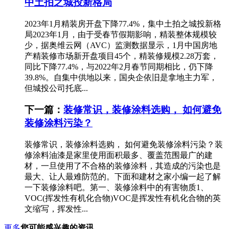
中土拍之城投新格局
2023年1月精装房开盘下降77.4%，集中土拍之城投新格
局2023年1月，由于受春节假期影响，精装整体规模较
少，据奥维云网（AVC）监测数据显示，1月中国房地
产精装修市场新开盘项目45个，精装修规模2.28万套，
同比下降77.4%，与2022年2月春节同期相比，仍下降
39.8%。自集中供地以来，国央企依旧是拿地主力军，
但城投公司托底...
下一篇：
装修常识，装修涂料选购， 如何避免
装修涂料污染？
装修常识，装修涂料选购， 如何避免装修涂料污染？装
修涂料油漆是家里使用面积最多、覆盖范围最广的建
材，一旦使用了不合格的装修涂料，其造成的污染也是
最大、让人最难防范的。下面和建材之家小编一起了解
一下装修涂料吧。第一、装修涂料中的有害物质1、
VOC(挥发性有机化合物)VOC是挥发性有机化合物的英
文缩写，挥发性...
更多
您可能感兴趣的资讯