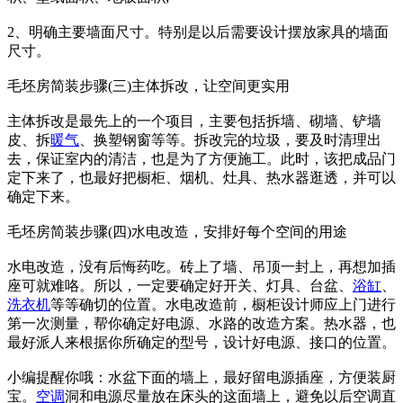
2、明确主要墙面尺寸。特别是以后需要设计摆放家具的墙面
尺寸。
毛坯房简装步骤(三)主体拆改，让空间更实用
主体拆改是最先上的一个项目，主要包括拆墙、砌墙、铲墙
皮、拆
暖气
、换塑钢窗等等。拆改完的垃圾，要及时清理出
去，保证室内的清洁，也是为了方便施工。此时，该把成品门
定下来了，也最好把橱柜、烟机、灶具、热水器逛透，并可以
确定下来。
毛坯房简装步骤(四)水电改造，安排好每个空间的用途
水电改造，没有后悔药吃。砖上了墙、吊顶一封上，再想加插
座可就难咯。所以，一定要确定好开关、灯具、台盆、
浴缸
、
洗衣机
等等确切的位置。水电改造前，橱柜设计师应上门进行
第一次测量，帮你确定好电源、水路的改造方案。热水器，也
最好派人来根据你所确定的型号，设计好电源、接口的位置。
小编提醒你哦：水盆下面的墙上，最好留电源插座，方便装厨
宝。
空调
洞和电源尽量放在床头的这面墙上，避免以后空调直