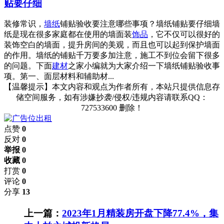
贴要仔细
装修常识，
墙纸
铺贴验收要注意哪些事项？墙纸铺贴要仔细墙
纸是现在很多家庭都在使用的墙面装
饰品
，它不仅可以很好的
装饰空白的墙面，提升房间的美观，而且也可以起到保护墙面
的作用。墙纸的铺贴千万要多加注意，施工不到位会留下很多
的问题。下面
建材
之家小编就为大家介绍一下墙纸铺贴验收事
项。第一、面层材料和辅助材...
【温馨提示】本文内容和观点为作者所有，本站只提供信息存
储空间服务，如有涉嫌抄袭/侵权/违规内容请联系QQ：
727533600 删除！
点赞
0
反对
0
举报 0
收藏 0
打赏
0
评论
0
分享
13
上一篇：
2023年1月精装房开盘下降77.4%，集