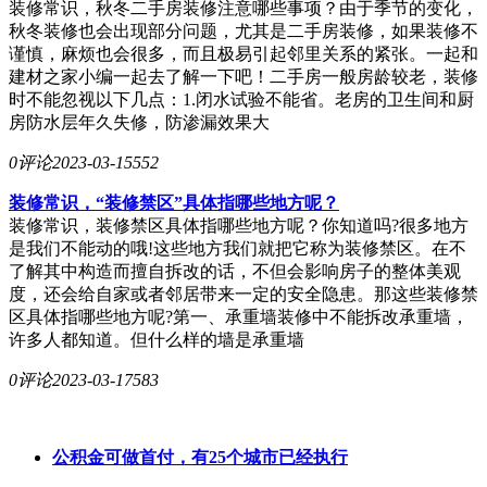
装修常识，秋冬二手房装修注意哪些事项？由于季节的变化，
秋冬装修也会出现部分问题，尤其是二手房装修，如果装修不
谨慎，麻烦也会很多，而且极易引起邻里关系的紧张。一起和
建材之家小编一起去了解一下吧！二手房一般房龄较老，装修
时不能忽视以下几点：1.闭水试验不能省。老房的卫生间和厨
房防水层年久失修，防渗漏效果大
0评论
2023-03-15
552
装修常识，“装修禁区”具体指哪些地方呢？
装修常识，装修禁区具体指哪些地方呢？你知道吗?很多地方
是我们不能动的哦!这些地方我们就把它称为装修禁区。在不
了解其中构造而擅自拆改的话，不但会影响房子的整体美观
度，还会给自家或者邻居带来一定的安全隐患。那这些装修禁
区具体指哪些地方呢?第一、承重墙装修中不能拆改承重墙，
许多人都知道。但什么样的墙是承重墙
0评论
2023-03-17
583
公积金可做首付，有25个城市已经执行