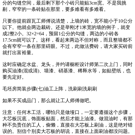
分的勾缝空间，最后剩下那个小砖只能贴3cm宽。不是我挑
剔，窄窄的一条砖贴在那里，要多难看有多难看。
只要你提前跟瓦工师傅说清楚，上墙的砖，宽不能小于10公分
以下。他就会两边裁砖。还是举刚才1米宽的墙的例子，就变
成2整2小。32×2=64，预留1公分的勾缝，两边的小砖各
17.5cm就可以了。这样，看起来两边不但对称，而且整墙都不
会有窄窄一条在那里碍眼。不过，此做法费砖，请大家买砖前
就打出富裕量。
这时应确定水盆、龙头，并约请橱柜设计师第二次上门，同时
购买油漆(混或清)、墙漆、硝基漆、稀释水等，如贴壁纸，也
要先定好。
毛坯房简装步骤(七)油工上阵，洗刷刷洗刷刷
如果不买成品门，那么就让工人师傅做吧。
注意：任何木工活，哪怕只是做垭口，一定要遵循这个步骤，
大芯板沉底，饰面板贴面，然后才能上油漆。做混油时，有那
种不负责任的工人，偷懒，直接在大芯板上刷油，这是绝对错
误的。别信个别卖大芯板的胡说，直接在上面刷油都没问题。