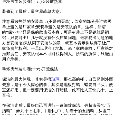
毛坯房简装步骤(十五)安装散热器
装修到了最后，最容易疏忽大意。
注意看散热器的安装单，(不是购买单)，盖章的部分是谁购买
单上盖的是厂家章;安装单盖的是安装队的章。这样，所谓
的“保××年”只是保的散热器本身，可是材质上不是钢就是铜
铝，只要能出厂几乎就没有什么质量问题。最容易出问题的地
方是安装!如果认同了安装队的章，就基本表示你放弃了让厂
家负责的权利。一旦出现泡了地板、淹了家的事故，厂家绝对
推卸责任，安装队根本不可能找得到人。所谓的质保，只能由
用户承担。
毛坯房简装步骤(十六)开荒保洁
保洁的最大体现，其实是擦
玻璃
。那么高的楼，自己爬到外面
去擦，是个令人惊恐的事。其次是地板打蜡，蜡要自己买，便
宜还好用，但一定要用保洁的打蜡机，效率比人工快几十、上
百倍。
在保洁走后，最好自己再进行一遍细致保洁。去超市买包“五
洁粉”，弄几个旧毛巾。用旧毛巾，沾着干的五洁粉，从垭口