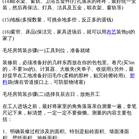
(14)晾衣架、窗轨、卫浴五金件(打孔落灰的咚咚，最好统一安
装，然后再保洁。灯具、洁具及五金，晾衣架、窗轨等)
(15)地板(多报数量，可挑余地多些，反正多的退钱)
(16)窗帘、床品(保洁完，家具进场后，就可以用
布艺
装饰pl的
家了)
毛坯房简装步骤(一)工具到位，准备就绪
装修前，必须准备好的几样东西放在你的包包里。卷尺(买5m
的，不要3m的)、计算器、大板夹(夹单子、收据用);另外，最
好提早在工地准备好旧毛巾(柔棉的那种，贴完砖擦砖用)、
塑
料
袋(缠在管道接口上，可防脏物堵塞)
毛坯房简装步骤(二)选择良辰吉日，放炮开工
在工人进场之前，最好将家里的角角落落亲自测量一遍，拿笔
尺记下来，标清楚，一定一定不要偷懒。测量的内容主要包
括：
1、明确装修过程涉及的面积。特别是贴砖面积、墙面漆面
积、壁纸面积、地板面积;