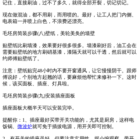
记住，直接刷油，过不了多久，就得全部开裂，切记切记。
现在做混油，都不用刷，而用喷的。最好，让工人把门内侧、
电表箱一并喷上白色，不浪费还漂亮。
毛坯房简装步骤(八)壁纸，美轮美奂的墙壁
贴壁纸比刷墙漆，效果要好很多很多。墙漆刷好后，油工会在
需要贴壁纸的地方刷硝基漆，漆隔天就可以干透，然后就可以
约师傅贴壁纸了。
注意：壁纸贴完48小时内不要开窗通风，让它慢慢阴干。跟师
傅说好，个别地方起翘的话，要麻烦他帮忙来修补一下。这时
候，该买面板、插座、灯具啦。
毛坯房简装步骤(九)安装插座面板
插座面板大概半天可以安装完毕。
提醒你：1、插座最好买带开关功能的，尤其是厨房，这样电
饭锅、
微波炉
就可免于插拔电源，用开关即可控制。
2、有开关的插座虽好，但要注意实用性。据小编观察，带开