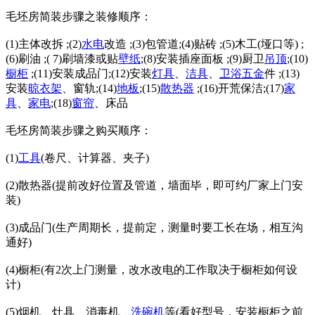
毛坯房简装步骤之装修顺序：
(1)主体改拆 ;(2)
水电
改造 ;(3)包管道;(4)贴砖 ;(5)木工(垭口等) ;
(6)刷油 ;( 7)刷墙漆或贴
壁纸
;(8)安装插座面板 ;(9)厨卫
吊顶
;(10)
橱柜
;(11)安装成品门;(12)安装
灯具
、
洁具
、
卫浴
五金
件 ;(13)
安装
晾衣架
、窗轨;(14)
地板
;(15)
散热器
;(16)开荒保洁;(17)
家
具
、
家电
;(18)
窗帘
、床品
毛坯房简装步骤之购买顺序：
(1)
工具
(卷尺、计算器、夹子)
(2)散热器(提前改好位置及管道，墙面毕，即可约厂家上门安
装)
(3)成品门(生产周期长，提前定，测量时要工长在场，相互沟
通好)
(4)橱柜(有2次上门测量，改水改电的工作取决于橱柜如何设
计)
(5)烟机、灶具、消毒机、
洗碗机
等(看好型号，安装橱柜之前