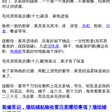
到门、从瓷砖到踢角，一个屋一个屋的擦，不要偷懒，结果绝
对让你骄傲。
毛坯房简装步骤(十七)家具、家电进场
焕然一新的新家，家具首当其冲。床、床垫、
衣柜
、鞋柜、
沙
发
、餐桌等等。
提醒你：家具进场前，应备好如下物品：一次性鞋套(别买质
量差的，踩踩就破)、几盒
活性炭
、梯子、地板保护膜(搬运衣
柜、
电视柜
等最好对地板做个保护)。
毛坯房简装步骤(十八)配饰装点，家才有了味道
有了装饰画的点缀，再配上漂亮的窗帘，家里的温柔味道就出
来了。
提醒你：窗帘千万别在敷料上花太多钱，帘头、铅坠是必加的
钱，但花边、布扣、穗子，这八元、那十元的，每米都要多花
二三十元，没必要，而且也未见得好看。
装修常识，墙纸铺贴验收要注意哪些事项？墙纸铺