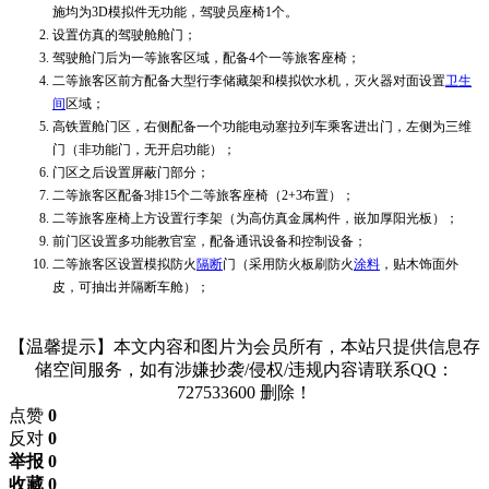
施均为
3D模拟件无功能，驾驶员座椅1个。
设置
仿真的驾驶舱舱门；
驾驶舱门后为
一等
旅客区域，配备
4
个
一等
旅客座椅；
二等旅客区前方配备
大型行李储藏架
和
模拟饮水机
，灭火器对面设置
卫生
间
区域；
高铁置舱门区，右侧配备一个功能电动塞
拉列车乘客进出门，左侧为三维
门（非功能门，无开启功能）；
门区之后设置屏蔽门部分；
二等旅客区配备
3
排
15
个二等旅客座椅（
2+3
布置
）；
二等旅客座椅上方设置行李架（为
高仿真金属构件，嵌加厚阳光板
）；
前门区设置多功能教官室，配备通讯设备和控制设备；
二等旅客区设置
模拟防火
隔断
门（采用防火板刷防火
涂料
，贴木饰面外
皮，可抽出并隔断车舱）
；
【温馨提示】本文内容和图片为会员所有，本站只提供信息存
储空间服务，如有涉嫌抄袭/侵权/违规内容请联系QQ：
727533600 删除！
点赞
0
反对
0
举报 0
收藏 0