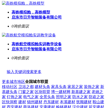
高铁模拟舱，高铁模型
启东市日升智能装备有限公司
0询价
面议
高铁航空模拟舱实训教学设备
启东市日升智能装备有限公司
0询价
面议
输入关键词搜索更多
更多城市地区
全国城市联盟
移动社区
卫浴之都
建材头条
家具头条
家居之家
装饰之家
新
基建头条
门窗之家
区块联盟
博一建材网
新基建之家
老姚之
家
灯饰之家
电气之家
全景头条
照明之家
防水之家
防盗之家
区快洞察
建材
锦州建材
丹东建材
本溪建材
抚顺建材
鞍山建
材
西安建材
商洛建材
安康建材
榆林建材
汉中建材
延安建材