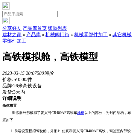
分享好友
产品库首页
频道列表
建材之家
»
产品库
»
机械阀门街
»
机械零部件加工
»
其它机械
零部件加工
高铁模拟舱，高铁模型
2023-03-15 20:07
58
0询价
价格:
￥0.00
/件
品牌:26米高铁设备
发货:3天内
详细说明
舱体布置
训练器外形模拟了复兴号
CR400AF高铁车
地板
以上的部分，为封闭结构，布
置如下：
前端设置模拟驾驶舱，外形
1:1
仿真和复兴号
CR400AF高铁，
驾驶室内部设